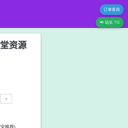
订单查询
📢 站长 TG
花堂资源
+
宝推荐)