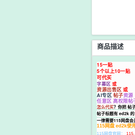
商品描述
15一贴
5个以上10一贴
可代买
字幕区
或
资源出售区
或
AI专区
帖子
资源
任意区 高权限帖
怎么代买
？你把 帖
帖子标题有 ed2k 的
一律需要115网盘
115网盘 ed2k
115网盘官网：
115