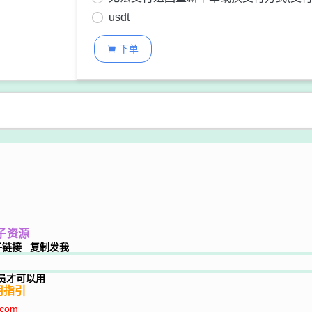
usdt
下单

子
资源
子链接 复制发我
会员才可以用
使用指引
.com